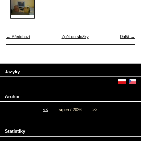
← Předchozí
Zpět do složky
Další →
Jazyky
Archiv
<<
srpen / 2026
>>
Statistiky