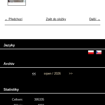
← Předchozí
Zpět do složky
Další →
Jazyky
Archiv
<<
srpen / 2026
>>
Statistiky
Celkem:
395335