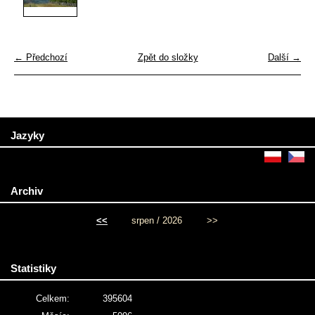
← Předchozí
Zpět do složky
Další →
Jazyky
Archiv
<<
srpen / 2026
>>
Statistiky
Celkem:
395604